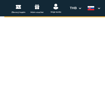
THB
Moje konto
Zľavový kupón
Mám voucher
3. Vaše údaje
Dátum odchodu
osím vyberte
mi
ena od
259 EUR