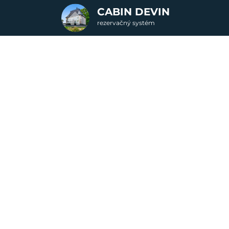
CABIN DEVIN
rezervačný systém
2. Doplnkové služby
u
rte
Pr
nšpirujte sa akciovými pobyt
Cena od
419 EUR
C