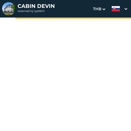
CABIN DEVIN
THB
rezervačný systém
1. Výber pobytu
2. Doplnkové služby
3. Vaše údaje
Súkromný Večer na Rohu
Dátum príchodu
Dátum odchodu
Prosím vyberte
Prosím vyberte
Inšpirujte sa akciovými pobytmi