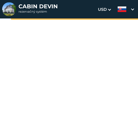
CABIN DEVIN
USD
rezervačný systém
1. Výber pobytu
2. Doplnkové služby
3. Vaše údaje
Dátum príchodu
Dátum odchodu
Prosím vyberte
Prosím vyberte
Inšpirujte sa akciovými pobytmi
Cena od
199 EUR